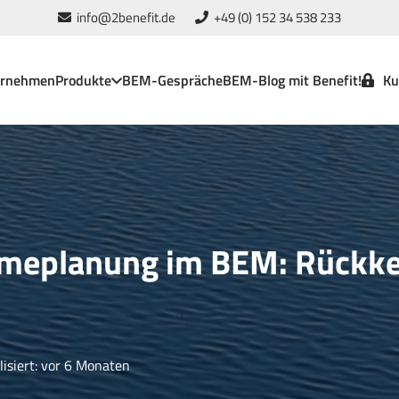
info@2benefit.de
+49 (0) 152 34 538 233
ernehmen
Produkte
BEM-Gespräche
BEM-Blog mit Benefit!
Ku
eplanung im BEM: Rückkeh
isiert:
vor 6 Monaten