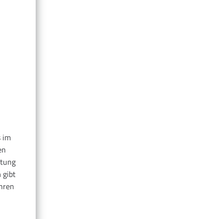
s im
en
stung
n
gibt
ahren