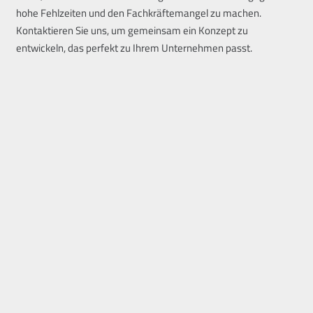
hohe Fehlzeiten und den Fachkräftemangel zu machen.
Kontaktieren Sie uns, um gemeinsam ein Konzept zu
entwickeln, das perfekt zu Ihrem Unternehmen passt.
Kontaktieren Sie uns jetzt
FAQ: Häufige Fragen zum
Betrieblichen
Eingliederungsmanagement
Was ist externes BEM?