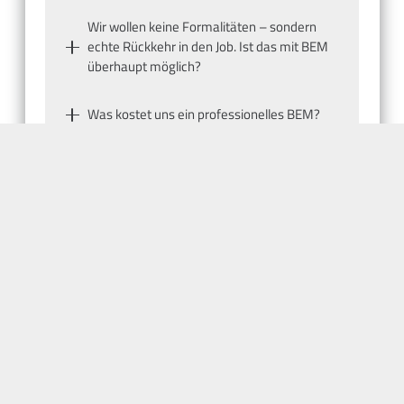
Wir wollen keine Formalitäten – sondern
echte Rückkehr in den Job. Ist das mit BEM
überhaupt möglich?
Was kostet uns ein professionelles BEM?
Gibt es Fördermöglichkeiten oder
Unterstützung bei der Implementierung?
Wie gehen wir mit Skepsis im Team
gegenüber BEM um?
Beitrag teilen:
Vorheriger Beitrag
Nächster Beitrag