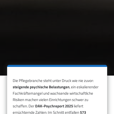
Die Pflegebranche steht unter Druck wie nie zuvor:
steigende psychische Belastungen
, ein eskalierender
Fachkräftemangel und wachsende wirtschaftliche
Risiken machen vielen Einrichtungen schwer zu
schaffen. Der
DAK-Psychreport 2025
liefert
ernüchternde Zahlen: Im Schnitt entfallen
573