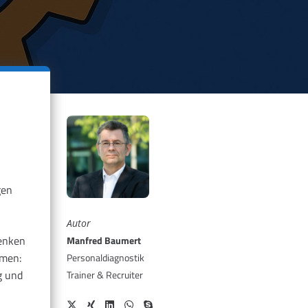
gen
Autor
Denken
Manfred Baumert
hmen:
Personaldiagnostik
g und
Trainer & Recruiter