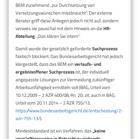
BEM zunehmend „zur Durchsetzung von
Versetzungswünschen missbraucht“. Der externe
Berater griff diese Anliegen jedoch nicht auf, sondern
verwies sie pauschal mit dem Hinweis an die
HR-
Abteilung
: „Das klären Sie intern“.
Damit wurde der gesetzlich geforderte
Suchprozess
faktisch blockiert. Das Bundesarbeitsgericht hat jedoch
klargestellt, dass das BEM ein
verlaufs- und
ergebnisoffener Suchprozess
ist, der individuell
angepasste Lösungen zur Vermeidung zukünftiger
Arbeitsunfähigkeit ermitteln soll (BAG, Urteil vom
10.12.2009 – 2 AZR 400/08, Rn. 20; zit. auch in BAG,
Urteil vom 20.11.2014 – 2 AZR 755/13,
https://www.bundesarbeitsgericht.de/entscheidung/2-
azr-755-13/
).
Mindeststandard ist ein Verfahren, das
„keine
vernünftigerweise in Betracht zu ziehende