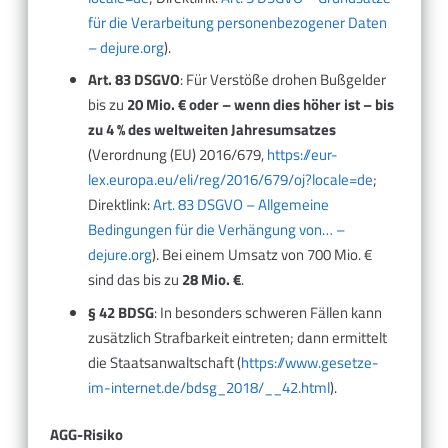
für die Verarbeitung personenbezogener Daten
– dejure.org
).
Art. 83 DSGVO
: Für Verstöße drohen Bußgelder
bis zu
20 Mio. € oder – wenn dies höher ist – bis
zu 4 % des weltweiten Jahresumsatzes
(Verordnung (EU) 2016/679,
https://eur-
lex.europa.eu/eli/reg/2016/679/oj?locale=de
;
Direktlink:
Art. 83 DSGVO – Allgemeine
Bedingungen für die Verhängung von… –
dejure.org
). Bei einem Umsatz von 700 Mio. €
sind das bis zu
28 Mio. €
.
§ 42 BDSG
: In besonders schweren Fällen kann
zusätzlich Strafbarkeit eintreten; dann ermittelt
die Staatsanwaltschaft (
https://www.gesetze-
im-internet.de/bdsg_2018/__42.html
).
AGG-Risiko