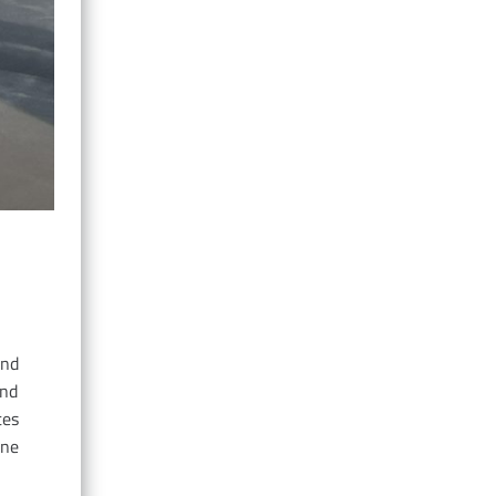
ind
end
tes
ine