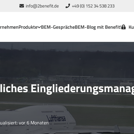
info@2benefit.de
+49 (0) 152 34 538 233
ernehmen
Produkte
BEM-Gespräche
BEM-Blog mit Benefit!
Ku
ebliches Eingliederungsman
ualisiert:
vor 6 Monaten