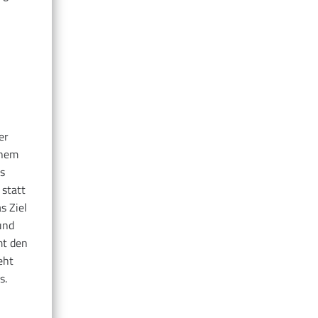
er
inem
s
 statt
s Ziel
und
mt den
eht
s.