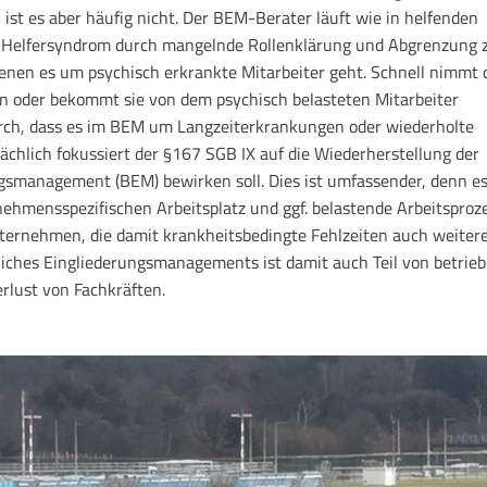
 ist es aber häufig nicht. Der BEM-Berater läuft wie in helfenden
m Helfersyndrom durch mangelnde Rollenklärung und Abgrenzung 
 denen es um psychisch erkrankte Mitarbeiter geht. Schnell nimmt 
n oder bekommt sie von dem psychisch belasteten Mitarbeiter
rch, dass es im BEM um Langzeiterkrankungen oder wiederholte
chlich fokussiert der §167 SGB IX auf die Wiederherstellung der
ungsmanagement (BEM) bewirken soll. Dies ist umfassender, denn e
hmensspezifischen Arbeitsplatz und ggf. belastende Arbeitsproze
nternehmen, die damit krankheitsbedingte Fehlzeiten auch weiter
liches Eingliederungsmanagements ist damit auch Teil von betrieb
lust von Fachkräften.