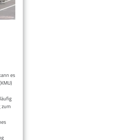
kann es
 (KMU)
läufig
g zum
nes
ng