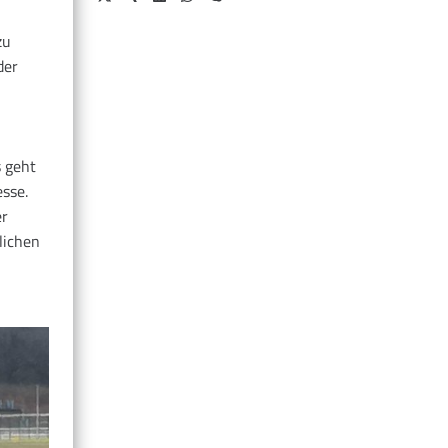
zu
der
s geht
sse.
er
lichen