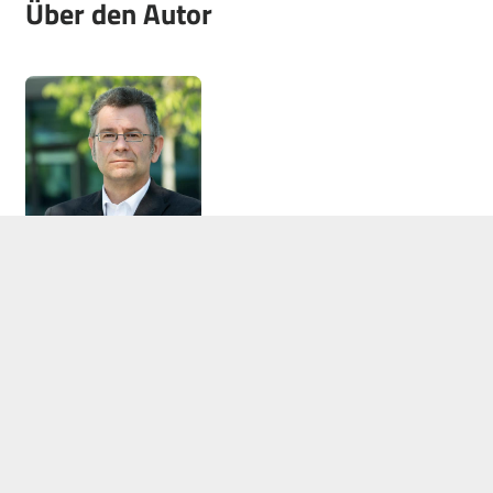
Über den Autor
Manfred Baumert
Personaldiagnostik
Trainer, Recruiter, BEM-Berater & Case Manager
Die Köpfe entscheiden den Wettbewerb!
In Zeiten steigender Belastungen am Arbeitsplatz ist ein
effektives Betriebliches Eingliederungsmanagement (BEM)
entscheidend. Seine
langjährigen Erfahrungen
in der
eignungsdiagnostischen Personalauswahl, als Trainer und