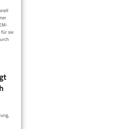
onell
iner
BEM-
für sie
durch
,
gt
h
rung,