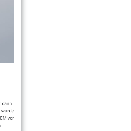
t dann
g wurde
BEM vor
n