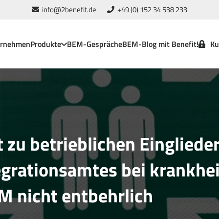
info@2benefit.de
+49 (0) 152 34 538 233
ernehmen
Produkte
BEM-Gespräche
BEM-Blog mit Benefit!
Ku
t zu betrieblichen Einglie
grationsamtes bei krankhei
 nicht entbehrlich