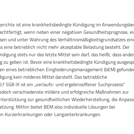
erichte ist eine krankheitsbedingte Kündigung im Anwendungsbe
echtfertigt, wenn neben einer negativen Gesundheitsprognose, ei
essen und unter Wahrung des Verhältnismäßigkeitsgrundsatzes ein
eine betrieblich nicht mehr akzeptable Belastung besteht. Der
digung stets nur das letzte Mittel sein darf, das heißt, dass ande
zu geben ist. Bevor eine krankheitsbedingte Kündigung ausges
en eines betrieblichen Eingliederungsmanagement (bEM) gefunde
ung kein milderes Mittel darstellt. Das betriebliche
 SGB IX ist ein „verlaufs- und ergebnisoffener Suchprozess“
jedoch verschiedenste mildere und erfolgreiche Maßnahmen zur
terstützung zur gesundheitlichen Wiederherstellung, die Anpas
setzung. Mithin bietet BEM also individuelle Lösungen bei
ten Kurzerkrankungen oder Langzeiterkrankungen.