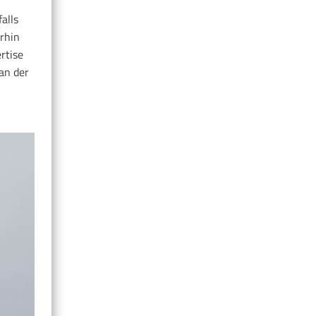
alls
rhin
rtise
an der