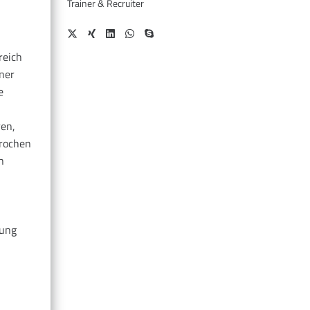
Trainer & Recruiter
reich
ner
e
ren,
prochen
n
sung