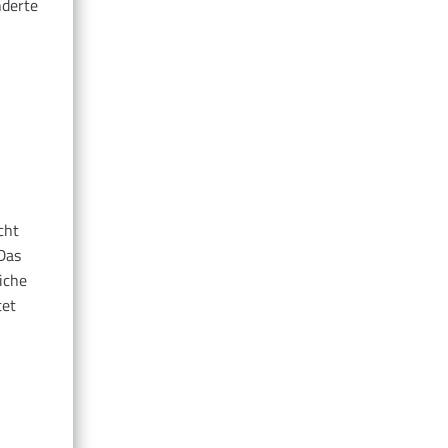
nderte
cht
Das
iche
tet