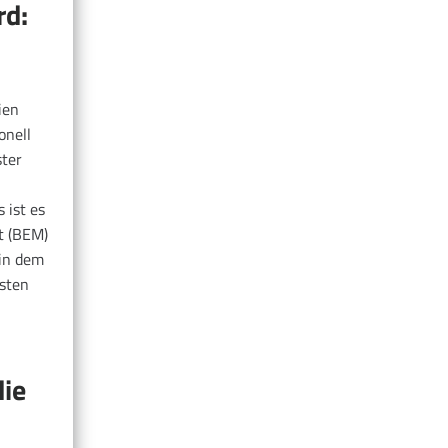
rd:
ien
onell
ster
 ist es
t (BEM)
 in dem
sten
die