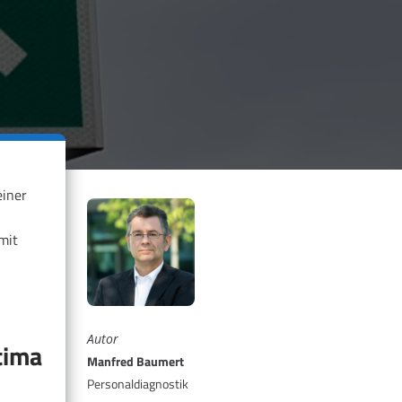
einer
mit
Autor
tima
Manfred Baumert
Personaldiagnostik