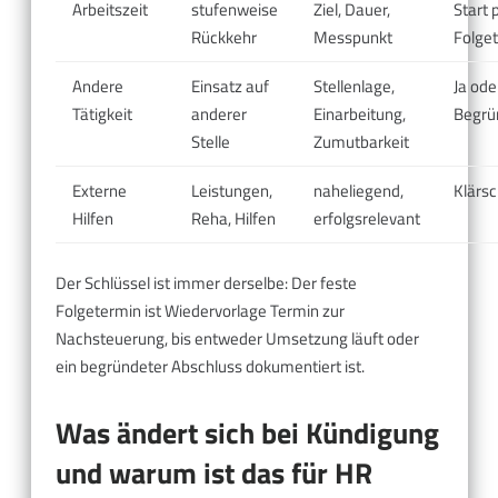
Arbeitszeit
stufenweise
Ziel, Dauer,
Start 
Rückkehr
Messpunkt
Folge
Andere
Einsatz auf
Stellenlage,
Ja ode
Tätigkeit
anderer
Einarbeitung,
Begrü
Stelle
Zumutbarkeit
Externe
Leistungen,
naheliegend,
Klärsch
Hilfen
Reha, Hilfen
erfolgsrelevant
Der Schlüssel ist immer derselbe: Der feste
Folgetermin ist Wiedervorlage Termin zur
Nachsteuerung, bis entweder Umsetzung läuft oder
ein begründeter Abschluss dokumentiert ist.
Was ändert sich bei Kündigung
und warum ist das für HR