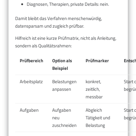
Diagnosen, Therapien, private Details: nein.
Damit bleibt das Verfahren menschenwürdig,
datensparsam und zugleich prüfbar.
Hilfreich ist eine kurze Prüfmatrix, nicht als Anleitung,
sondern als Qualitätsrahmen:
Prüfbereich
Option als
Prüfmarker
Entsc
Beispiel
Arbeitsplatz
Belastungen
konkret,
Start 
anpassen
zeitlich,
begrü
messbar
Aufgaben
Aufgaben
Abgleich
Start 
neu
Tätigkeit und
begrü
zuschneiden
Belastung