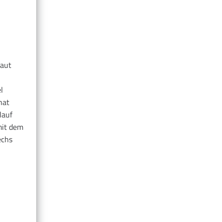
laut
l
hat
lauf
mit dem
echs