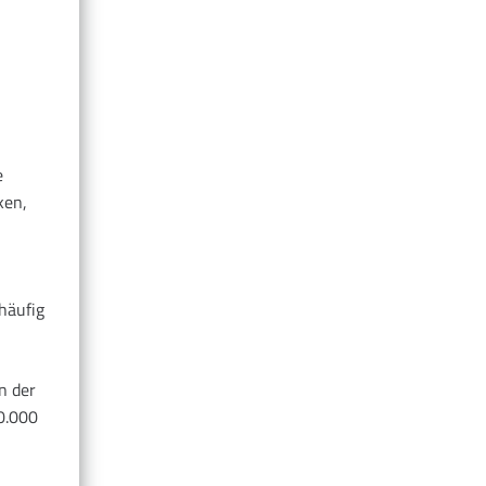
e
ken,
häufig
n der
0.000