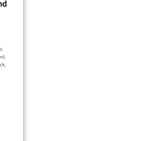
nd
b.
en)
ck,