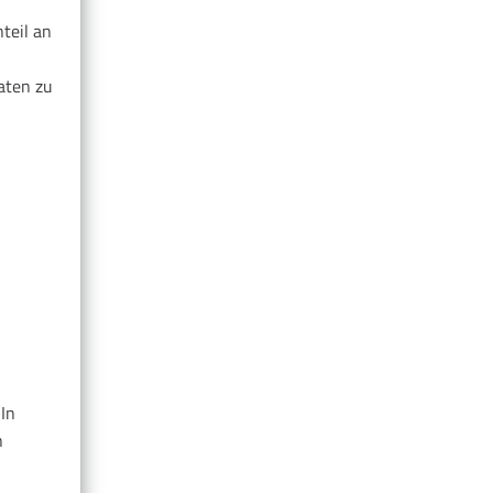
teil an
aten zu
 In
n