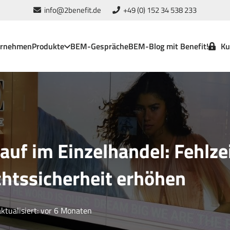
info@2benefit.de
+49 (0) 152 34 538 233
ernehmen
Produkte
BEM-Gespräche
BEM-Blog mit Benefit!
Ku
uf im Einzelhandel: Fehlze
chtssicherheit erhöhen
aktualisiert:
vor 6 Monaten