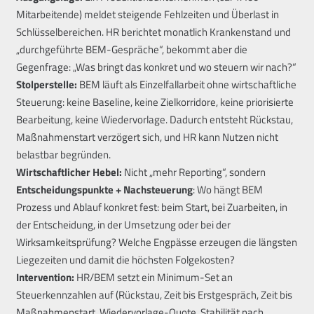
Mitarbeitende) meldet steigende Fehlzeiten und Überlast in
Schlüsselbereichen. HR berichtet monatlich Krankenstand und
„durchgeführte BEM-Gespräche“, bekommt aber die
Gegenfrage: „Was bringt das konkret und wo steuern wir nach?“
Stolperstelle:
BEM läuft als Einzelfallarbeit ohne wirtschaftliche
Steuerung: keine Baseline, keine Zielkorridore, keine priorisierte
Bearbeitung, keine Wiedervorlage. Dadurch entsteht Rückstau,
Maßnahmenstart verzögert sich, und HR kann Nutzen nicht
belastbar begründen.
Wirtschaftlicher Hebel:
Nicht „mehr Reporting“, sondern
Entscheidungspunkte + Nachsteuerung
: Wo hängt BEM
Prozess und Ablauf konkret fest: beim Start, bei Zuarbeiten, in
der Entscheidung, in der Umsetzung oder bei der
Wirksamkeitsprüfung? Welche Engpässe erzeugen die längsten
Liegezeiten und damit die höchsten Folgekosten?
Intervention:
HR/BEM setzt ein Minimum-Set an
Steuerkennzahlen auf (Rückstau, Zeit bis Erstgespräch, Zeit bis
Maßnahmenstart, Wiedervorlage-Quote, Stabilität nach