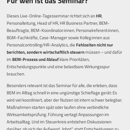
Für wen ist das Seminar?
Dieses Live-Online-Tagesseminar richtet sich an
HR
,
Personalleitung, Head of HR, HR Business Partner, BEM-
Beauftragte, BEM-Koordinator:innen, Personalreferent:innen,
BGM-Fachkräfte, Case-Manager sowie Kolleg:innen aus
Personalcontrolling/HR-Analytics, die
Fehlzeiten nicht nur
berichten, sondern wirtschaftlich steuern
müssen – und dafür
im
BEM-Prozess und Ablauf
klare Prioritäten,
Entscheidungspunkte und eine belastbare Wirkungsspur
brauchen.
Besonders relevant ist das Seminar für alle, die erleben, dass
BEM im Alltag schnell in eine ungünstige Schieflage gerät: Es
wird viel koordiniert, aber der Nutzen ist intern schwer belegbar.
Maßnahmen starten spät oder laufen ohne verbindliche
Wirksamkeitsprüfung. Führung vertagt Anpassungen im
Arbeitsalltag. Und im Steuerkreis entstehen Diskussionen
darüber, ob sich der Aufwand „lohnt“, statt Entscheidungen zu