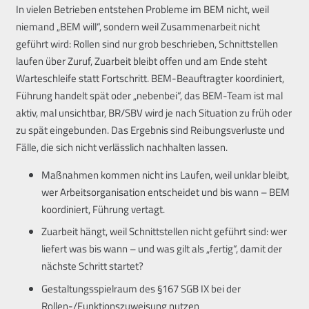
In vielen Betrieben entstehen Probleme im BEM nicht, weil
niemand „BEM will“, sondern weil Zusammenarbeit nicht
geführt wird: Rollen sind nur grob beschrieben, Schnittstellen
laufen über Zuruf, Zuarbeit bleibt offen und am Ende steht
Warteschleife statt Fortschritt. BEM-Beauftragter koordiniert,
Führung handelt spät oder „nebenbei“, das BEM-Team ist mal
aktiv, mal unsichtbar, BR/SBV wird je nach Situation zu früh oder
zu spät eingebunden. Das Ergebnis sind Reibungsverluste und
Fälle, die sich nicht verlässlich nachhalten lassen.
Maßnahmen kommen nicht ins Laufen, weil unklar bleibt,
wer Arbeitsorganisation entscheidet und bis wann – BEM
koordiniert, Führung vertagt.
Zuarbeit hängt, weil Schnittstellen nicht geführt sind: wer
liefert was bis wann – und was gilt als „fertig“, damit der
nächste Schritt startet?
Gestaltungsspielraum des §167 SGB IX bei der
Rollen-/Funktionszuweisung nutzen